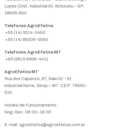
Lopes (Dist. Industrial III), Botucatu – SP,
18608-853
Telefones AgroEfetiva
+55 (14) 3514-0450
+55
(14) 98209-0065
Telefones AgroEfetiva MT
+55 (66) 9 9908-4411
AgroEfetiva MT
Rua dos Cajueiros, 87, Sala 02 – St.
Industrial Norte, Sinop – MT. CEP: 78550-
516.
Horário de Funcionamento
Seg–Sex: 08:00–18:00
E-mail:
agroefetiva@agroefetiva.com.br